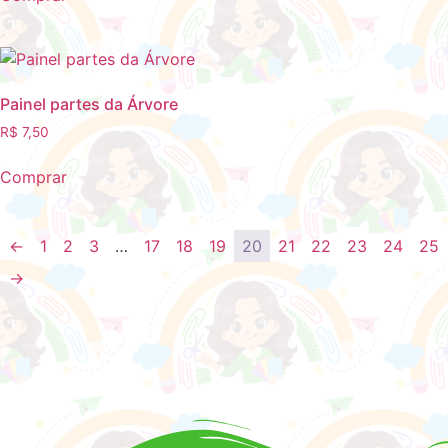
Painel partes da Árvore
R$
7,50
Comprar
←
1
2
3
…
17
18
19
20
21
22
23
24
25
→