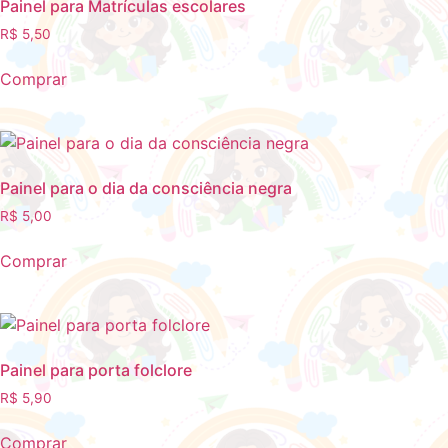
Painel para Matrículas escolares
R$
5,50
Comprar
Painel para o dia da consciência negra
R$
5,00
Comprar
Painel para porta folclore
R$
5,90
Comprar