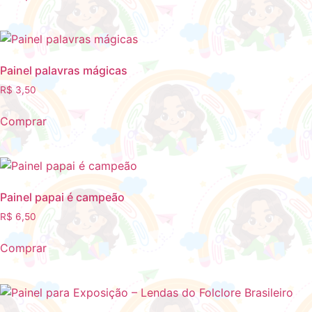
Painel palavras mágicas
R$
3,50
Comprar
Painel papai é campeão
R$
6,50
Comprar