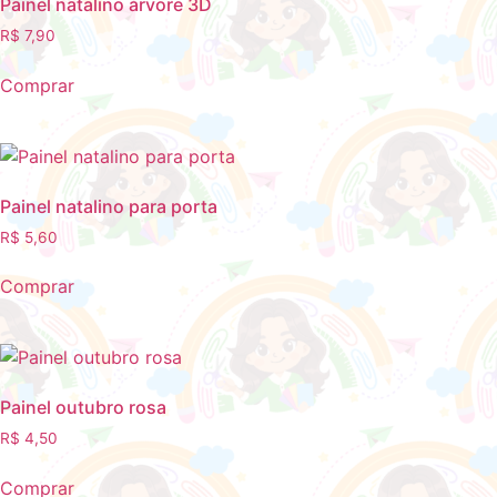
Painel natalino árvore 3D
R$
7,90
Comprar
Painel natalino para porta
R$
5,60
Comprar
Painel outubro rosa
R$
4,50
Comprar