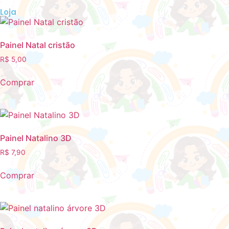
Loja
Painel Natal cristão
R$
5,00
Comprar
Painel Natalino 3D
R$
7,90
Comprar