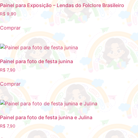
Painel para Exposição – Lendas do Folclore Brasileiro
R$
9,90
Comprar
Painel para foto de festa junina
R$
7,90
Comprar
Painel para foto de festa junina e Julina
R$
7,90