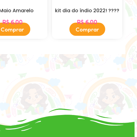
 Maio Amarelo
kit dia do índio 2022! ????
R$
6,00
R$
6,00
Comprar
Comprar