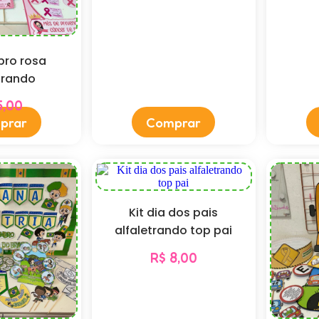
bro rosa
trando
,00
prar
Comprar
Kit dia dos pais
alfaletrando top pai
R$
8,00