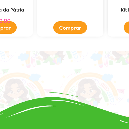
 da Pátria
Kit
0,00
prar
Comprar