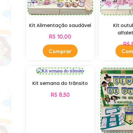
Kit Alimentação saudável
Kit outu
alfale
R$
10,00
R$
5
Comprar
Com
Kit semana do trânsito
R$
8,50