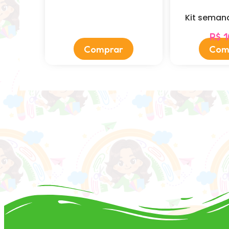
Kit semana
R$
1
Comprar
Com