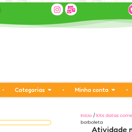
Categorias
Minha conta
Início
/
Kits datas com
borboleta
Atividade 