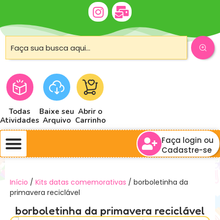
Todas
Baixe seu
Abrir o
Atividades
Arquivo
Carrinho
Faça login ou
Cadastre-se
Início
/
Kits datas comemorativas
/ borboletinha da
primavera reciclável
borboletinha da primavera reciclável