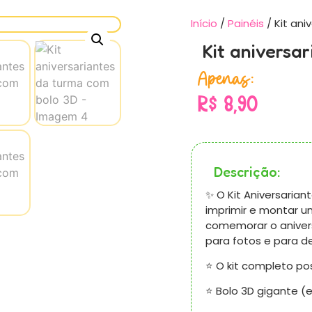
Início
/
Painéis
/ Kit an
Kit aniversa
Apenas:
R$
8,90
Descrição:
✨ O Kit Aniversaria
imprimir e montar um
comemorar o anivers
para fotos e para de
⭐ O kit completo pos
⭐ Bolo 3D gigante (