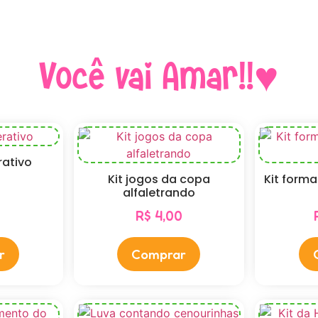
Você vai Amar!!♥
rativo
Kit jogos da copa
Kit forma
0
alfaletrando
R$
4,00
r
Comprar