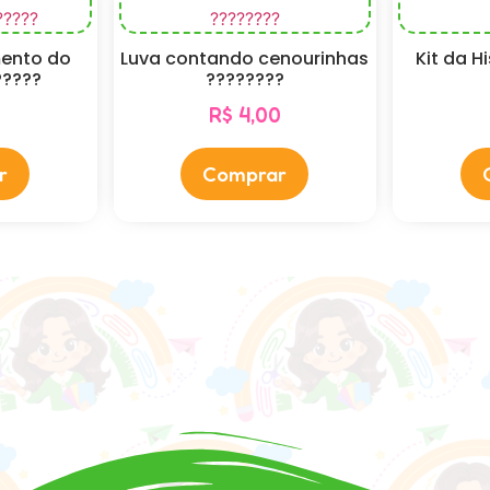
mento do
Luva contando cenourinhas
Kit da H
?????
????????
0
R$
4,00
r
Comprar