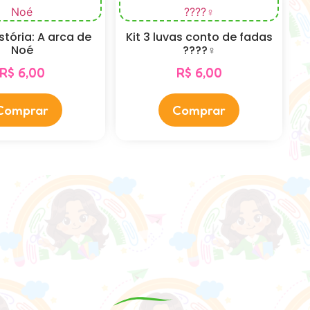
istória: A arca de
Kit 3 luvas conto de fadas
Noé
????‍♀️
R$
6,00
R$
6,00
Comprar
Comprar