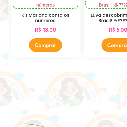
Kit Mariana conta os
Luva descobri
números
Brasil! ⛵️???
R$
13,00
R$
5,0
Comprar
Compra