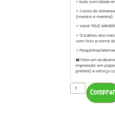
⭐ bolo com idade em
⭐ Coroa do Anivers
(menino e menina);
⭐ Varal “FELIZ ANIVE
⭐ 12 balões dos mes
com foto e nome do
⭐ Plaquinhas/elemen
🖨️ Para um acabam
impressão em papel 
preferir) e reforço
Compra