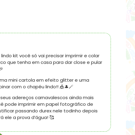
indo kit você só vai precisar imprimir e colar
co que tenha em casa para dar close e pular
🎉
ma mini cartola em efeito glitter e uma
inar com o chapéu lindo!! 🎪🎩🪄
ar seus adereços carnavalescos ainda mais
ocê pode imprimir em papel fotográfico de
stificar passando durex nele todinho depois
rá ele a prova d’água! 🥰