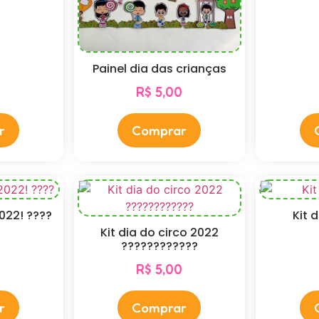
Painel dia das crianças
R$
5,00
r
Comprar
2022! ????
Kit 
Kit dia do circo 2022
0
????????????
R$
5,00
r
Comprar