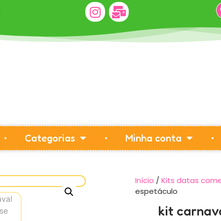
Categorias
Minha conta
Início
/
Kits datas com
espetáculo
kit carnav