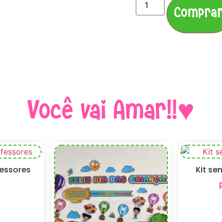
Compra
Você vai Amar!!♥
fessores
Kit se