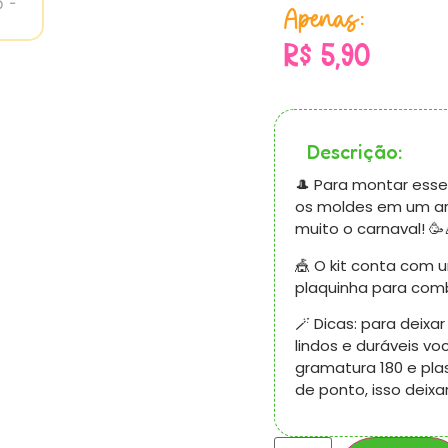
Apenas:
R$
5,90
Descrição:
🎩 Para montar esse l
os moldes em um ar
muito o carnaval! 🥳
🎪 O kit conta com u
plaquinha para comb
🪄 Dicas: para deix
lindos e duráveis v
gramatura 180 e pla
de ponto, isso deixa