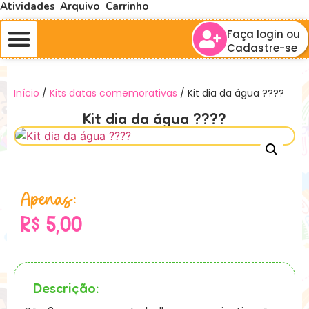
Atividades
Arquivo
Carrinho
Faça login ou
Cadastre-se
Início
/
Kits datas comemorativas
/ Kit dia da água ????
Kit dia da água ????
Apenas:
R$
5,00
Descrição: