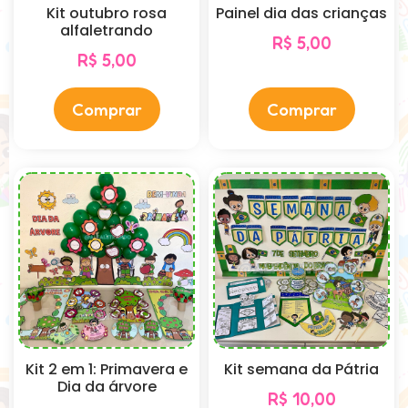
Kit outubro rosa
Painel dia das crianças
alfaletrando
R$
5,00
R$
5,00
Comprar
Comprar
Kit 2 em 1: Primavera e
Kit semana da Pátria
Dia da árvore
R$
10,00