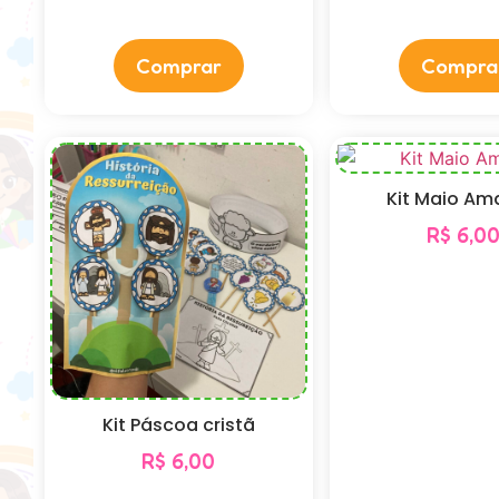
Comprar
Compra
Kit Maio Am
R$
6,0
Kit Páscoa cristã
R$
6,00