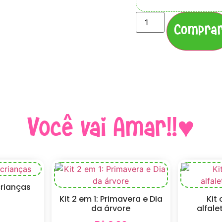
Compra
Você vai Amar!!♥
crianças
Kit 2 em 1: Primavera e Dia
Kit
0
da árvore
alfale