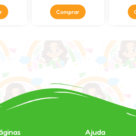
r
Comprar
áginas
Ajuda