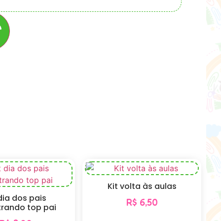
r
Kit volta às aulas
 dia dos pais
R$
6,50
trando top pai