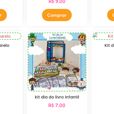
R$
9,00
r
Comprar
arelo
Kit 
0
kit dia do livro infantil
R$
7,00