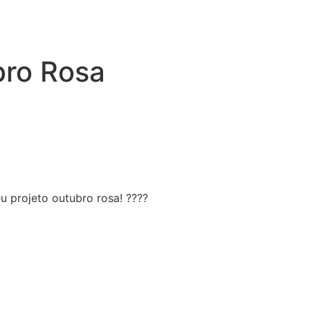
bro Rosa
u projeto outubro rosa! ????