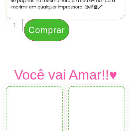
60 páginas na mesma hora em seu e-mail para
imprimir em qualquer impressora. 😍🌈🏫🖍️
Comprar
Você vai Amar!!♥