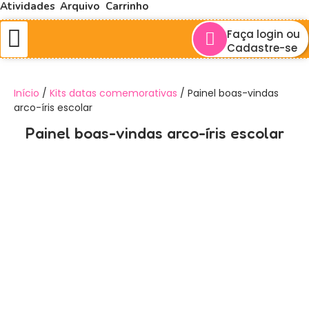
Atividades
Arquivo
Carrinho
Faça login ou
Cadastre-se
Minha conta
Início
/
Kits datas comemorativas
/ Painel boas-vindas
arco-íris escolar
Painel boas-vindas arco-íris escolar