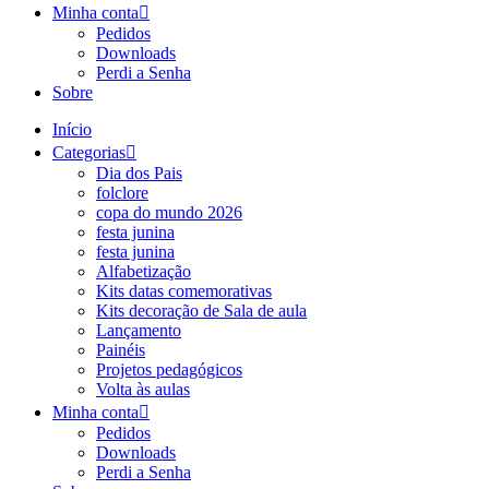
Minha conta
Pedidos
Downloads
Perdi a Senha
Sobre
Início
Categorias
Dia dos Pais
folclore
copa do mundo 2026
festa junina
festa junina
Alfabetização
Kits datas comemorativas
Kits decoração de Sala de aula
Lançamento
Painéis
Projetos pedagógicos
Volta às aulas
Minha conta
Pedidos
Downloads
Perdi a Senha