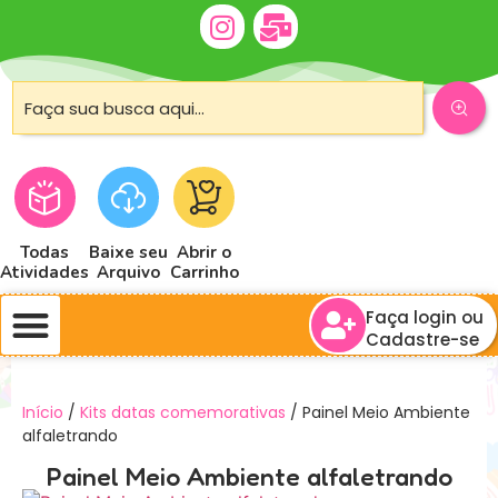
Todas
Baixe seu
Abrir o
Atividades
Arquivo
Carrinho
Faça login ou
Cadastre-se
Início
/
Kits datas comemorativas
/ Painel Meio Ambiente
alfaletrando
Painel Meio Ambiente alfaletrando