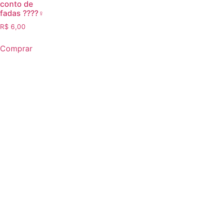
conto de
fadas ????‍♀️
R$
6,00
Comprar