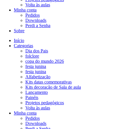
Volta às aulas
Minha conta
Pedidos
Downloads
Perdi a Senha
Sobre
Início
Categorias
Dia dos Pais
folclore
copa do mundo 2026
festa junina
festa junina
Alfabetização
Kits datas comemorativas
Kits decoração de Sala de aula
Lançamento
Painéis
Projetos pedagógicos
Volta às aulas
Minha conta
Pedidos
Downloads
Perdi a Senha