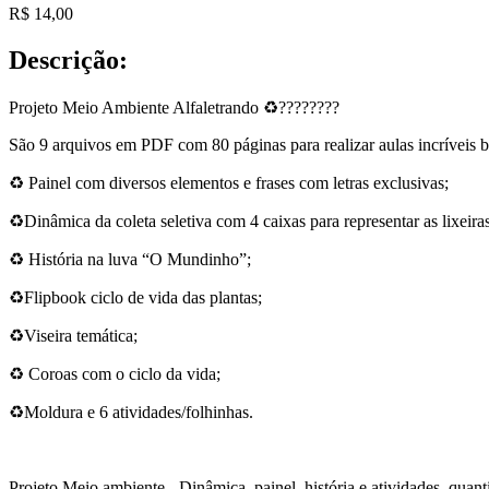
R$
14,00
Descrição:
Projeto Meio Ambiente Alfaletrando ♻️????????
São 9 arquivos em PDF com 80 páginas para realizar aulas incríveis 
♻️ Painel com diversos elementos e frases com letras exclusivas;
♻️Dinâmica da coleta seletiva com 4 caixas para representar as lixeiras
♻️ História na luva “O Mundinho”;
♻️Flipbook ciclo de vida das plantas;
♻️Viseira temática;
♻️ Coroas com o ciclo da vida;
♻️Moldura e 6 atividades/folhinhas.
Projeto Meio ambiente - Dinâmica, painel, história e atividades. quan