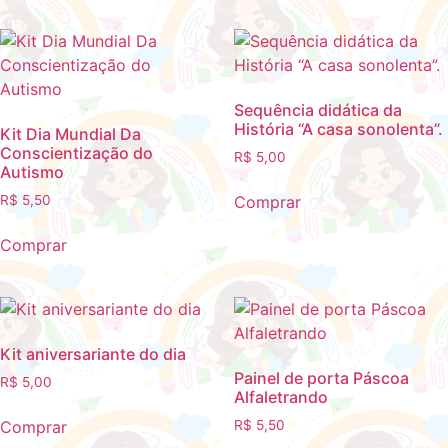
Sequência didática da
História “A casa sonolenta”.
Kit Dia Mundial Da
Conscientização do
R$
5,00
Autismo
Comprar
R$
5,50
Comprar
Kit aniversariante do dia
Painel de porta Páscoa
R$
5,00
Alfaletrando
Comprar
R$
5,50