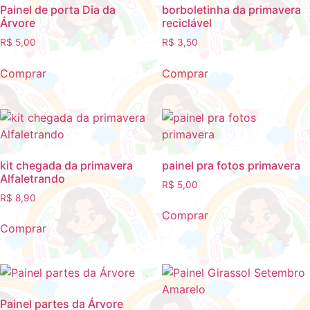
Painel de porta Dia da
borboletinha da primavera
Árvore
reciclável
R$
5,00
R$
3,50
Comprar
Comprar
kit chegada da primavera
painel pra fotos primavera
Alfaletrando
R$
5,00
R$
8,90
Comprar
Comprar
Painel partes da Árvore