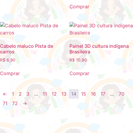
Comprar
Cabelo maluco Pista de
Painel 3D cultura indígena
carros
Brasileira
R$
6,50
R$
10,90
Comprar
Comprar
←
1
2
3
…
11
12
13
14
15
16
17
…
70
71
72
→