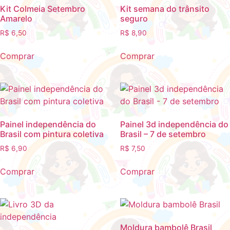
Kit Colmeia Setembro
Kit semana do trânsito
Amarelo
seguro
R$
6,50
R$
8,90
Comprar
Comprar
Painel independência do
Painel 3d independência do
Brasil com pintura coletiva
Brasil – 7 de setembro
R$
6,90
R$
7,50
Comprar
Comprar
Moldura bambolê Brasil