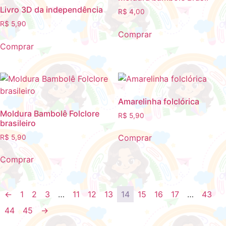
Livro 3D da independência
R$
4,00
R$
5,90
Comprar
Comprar
Amarelinha folclórica
Moldura Bambolê Folclore
R$
5,90
brasileiro
Comprar
R$
5,90
Comprar
←
1
2
3
…
11
12
13
14
15
16
17
…
43
44
45
→