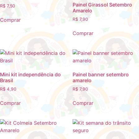
Painel Girassol Setembro
R$
7,50
Amarelo
Comprar
R$
7,90
Comprar
Mini kit independência do
Painel banner setembro
Brasil
amarelo
R$
4,90
R$
7,90
Comprar
Comprar