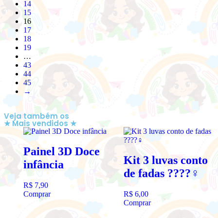
14
15
16
17
18
19
…
43
44
45
→
Veja também os
★ Mais vendidos ★
Painel 3D Doce
Kit 3 luvas conto
infância
de fadas ????‍♀️
R$
7,90
Comprar
R$
6,00
Comprar